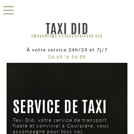
Panneau de gestion des cookies
TAXI DID
TRANSPORT CONVENTIONNÉ VSL
À votre service 24h/24 et 7j/7
06 69 16 96 59
SERVICE DE TAXI
Taxi Did, votre service de transport
fiable et convivial à Courpière, vous
accompagne pour tous vos