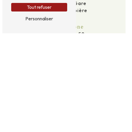
2 Av. de la Gare
Tout refuser
63120 Courpière
Personnaliser
Téléphone
06 69 16 96 59
E-mail
taxidid63@gmail.com
N'hésitez pas à nous contacter