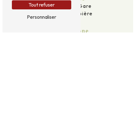
Tout refuser
2 Av. de la Gare
63120 Courpière
Personnaliser
Téléphone
06 69 16 96 59
E-mail
taxidid63@gmail.com
N'hésitez pas à nous contacter