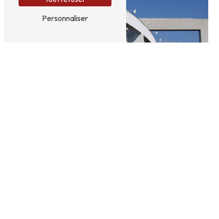
Personnaliser
Adresse
2 Av. de la Gare
63120 Courpière
Téléphone
06 69 16 96 59