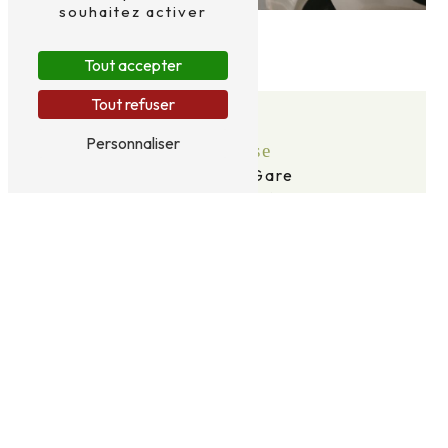
souhaitez activer
Tout accepter
Tout refuser
Personnaliser
Adresse
2 Av. de la Gare
63120 Courpière
Téléphone
06 69 16 96 59
E-mail
taxidid63@gmail.com