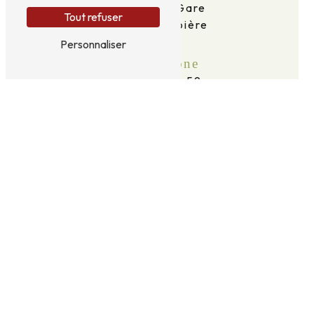
2 Av. de la Gare
Tout refuser
63120 Courpière
Personnaliser
Téléphone
06 69 16 96 59
E-mail
taxidid63@gmail.com
N'hésitez pas à nous contacter