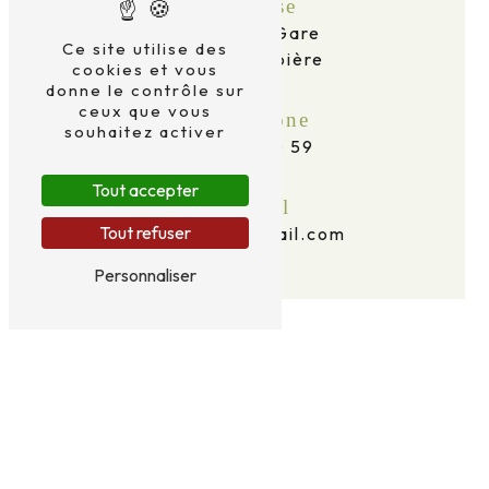
Adresse
2 Av. de la Gare
Ce site utilise des
63120 Courpière
cookies et vous
donne le contrôle sur
ceux que vous
Téléphone
souhaitez activer
06 69 16 96 59
Tout accepter
E-mail
Tout refuser
taxidid63@gmail.com
Personnaliser
N'hésitez pas à nous contacter